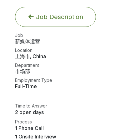
Job Description
Job
新媒体运营
Location
上海市
,
China
Department
市场部
Employment Type
Full-Time
Time to Answer
2 open days
Process
1 Phone Call
1 Onsite Interview