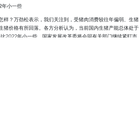
22年小一些
怎样？万劲松表示，我们关注到，
受猪肉消费较往年偏弱、生猪
生猪价格有所回落。
各方分析认为，当前国内生猪产能总体处于
会比2022年小一些。国家发展改革委将会同有关部门继续紧盯市
施，促进生猪市场平稳运行
。
定？
，做好重要民生商品保供稳价工作具有十分重要的意义。国家发
发展变化，近期又会同有关部门对节日期间保供稳价工作进行了
，各地重要民生商品供应充足、储备充实，市场价格平稳有序，
求。”