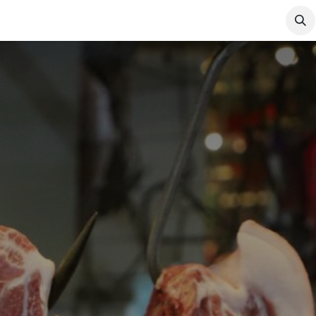
ales Regions
Company News
Join US
Courses
Abou