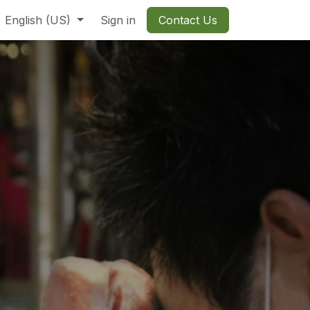
t US
English (US)
Sign in
Contact Us