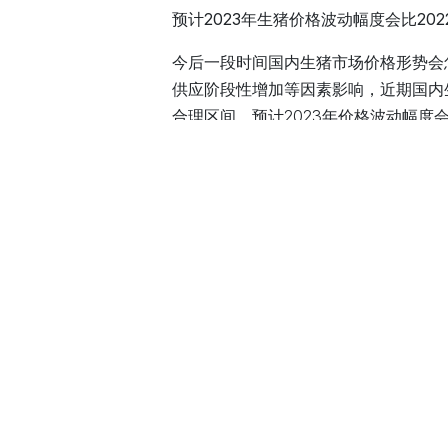
预计2023年生猪价格波动幅度会比20
今后一段时间国内生猪市场价格形势会
供应阶段性增加等因素影响，近期国内
合理区间，预计2023年价格波动幅度
场动态，
按照预案规定及时采取调控措
如何保障春节期间重要民生商品价格稳
牛育斌表示，春节是我国重要传统节日
展改革委在此前工作基础上，结合形势
再部署、再安排。“从近期调度情况看
能够保障广大城乡居民节日期间消费需
文章来源：中国新闻网
in
News